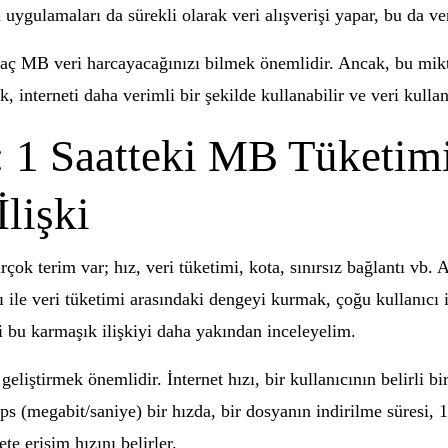
 uygulamaları da sürekli olarak veri alışverişi yapar, bu da ver
 kaç MB veri harcayacağınızı bilmek önemlidir. Ancak, bu mik
interneti daha verimli bir şekilde kullanabilir ve veri kullanı
ı: 1 Saatteki MB Tüketimi
lişki
ok terim var; hız, veri tüketimi, kota, sınırsız bağlantı vb. A
ızı ile veri tüketimi arasındaki dengeyi kurmak, çoğu kullanıc
ki bu karmaşık ilişkiyi daha yakından inceleyelim.
 geliştirmek önemlidir. İnternet hızı, bir kullanıcının belirli
bps (megabit/saniye) bir hızda, bir dosyanın indirilme süresi, 
te erişim hızını belirler.