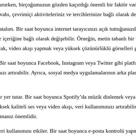
rken, birçoğumuzun gözden kaçırdığı önemli bir faktör var: ve
, çevrimiçi aktiviteleriniz ve tercihlerinize bağlı olarak değ
atalım. Bir saat boyunca internet tarayıcınızı açık tuttuğunu
 içeriğine bağlı olarak değişebilir. Örneğin, metin tabanlı bir 
cak, video akışı yapmak veya yüksek çözünürlüklü görselleri gö
Bir saat boyunca Facebook, Instagram veya Twitter gibi platfo
nızı artırabilir. Ayrıca, sosyal medya uygulamalarının arka pl
ir yer tutar. Bir saat boyunca Spotify’da müzik dinlemek veya
sek kaliteli ses veya video akışı, veri kullanımınızı artırabil
rmanız önemlidir.
 veri kullanımını etkiler. Bir saat boyunca e-posta kontrolü y