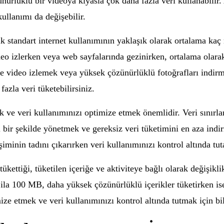
ürlüklü bir videoya kıyasla çok daha fazla veri kullanabilir.
kullanımı da değişebilir.
lik standart internet kullanımının yaklaşık olarak ortalama ka
o izlerken veya web sayfalarında gezinirken, ortalama olarak
e video izlemek veya yüksek çözünürlüklü fotoğrafları indirm
azla veri tüketebilirsiniz.
ek ve veri kullanımınızı optimize etmek önemlidir. Veri sınır
li bir şekilde yönetmek ve gereksiz veri tüketimini en aza ind
şiminin tadını çıkarırken veri kullanımınızı kontrol altında tuta
ükettiği, tüketilen içeriğe ve aktiviteye bağlı olarak değişikl
0 ila 100 MB, daha yüksek çözünürlüklü içerikler tüketirken i
ize etmek ve veri kullanımınızı kontrol altında tutmak için bi