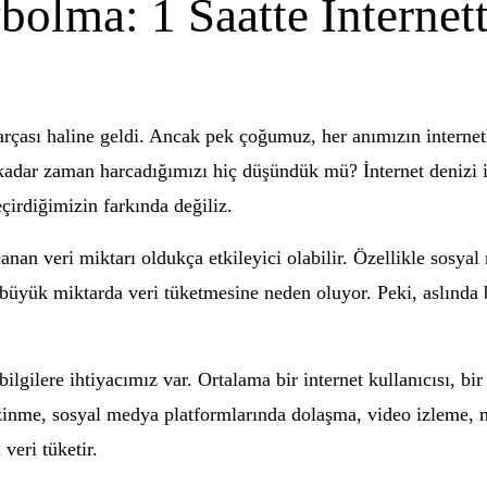
bolma: 1 Saatte İnterne
çası haline geldi. Ancak pek çoğumuz, her anımızın internetl
ne kadar zaman harcadığımızı hiç düşündük mü? İnternet deniz
çirdiğimizin farkında değiliz.
canan veri miktarı oldukça etkileyici olabilir. Özellikle sosya
ın büyük miktarda veri tüketmesine neden oluyor. Peki, aslında b
gilere ihtiyacımız var. Ortalama bir internet kullanıcısı, bir s
gezinme, sosyal medya platformlarında dolaşma, video izleme, 
veri tüketir.