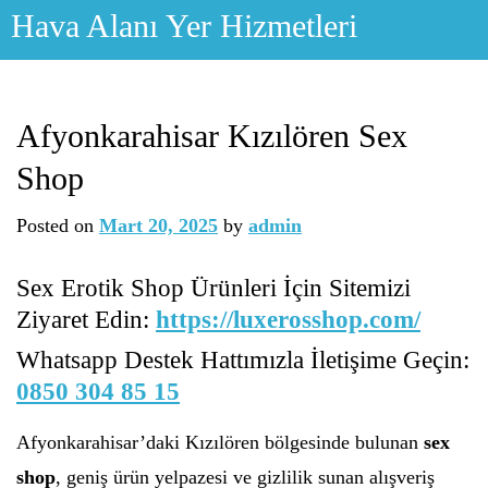
Skip
Hava Alanı Yer Hizmetleri
to
content
Afyonkarahisar Kızılören Sex
Shop
Posted on
Mart 20, 2025
by
admin
Sex Erotik Shop Ürünleri İçin Sitemizi
Ziyaret Edin:
https://luxerosshop.com/
Whatsapp Destek Hattımızla İletişime Geçin:
0850 304 85 15
Afyonkarahisar’daki Kızılören bölgesinde bulunan
sex
shop
, geniş ürün yelpazesi ve gizlilik sunan alışveriş