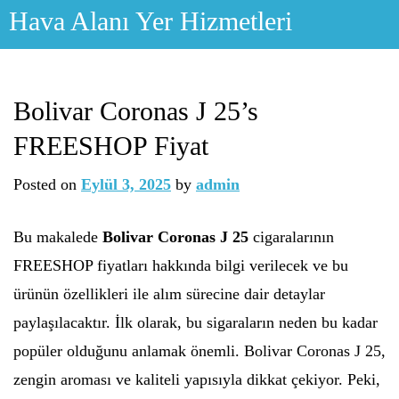
Skip
Hava Alanı Yer Hizmetleri
to
content
Bolivar Coronas J 25’s
FREESHOP Fiyat
Posted on
Eylül 3, 2025
by
admin
Bu makalede
Bolivar Coronas J 25
cigaralarının
FREESHOP fiyatları hakkında bilgi verilecek ve bu
ürünün özellikleri ile alım sürecine dair detaylar
paylaşılacaktır. İlk olarak, bu sigaraların neden bu kadar
popüler olduğunu anlamak önemli. Bolivar Coronas J 25,
zengin aroması ve kaliteli yapısıyla dikkat çekiyor. Peki,