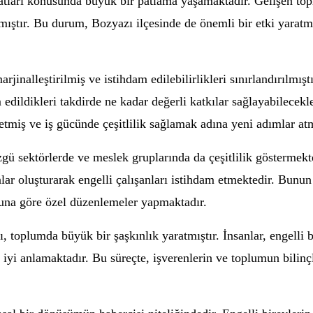
satları konusunda büyük bir patlama yaşamaktadır. Gelişen top
ıştır. Bu durum, Bozyazı ilçesinde de önemli bir etki yaratmış
rjinalleştirilmiş ve istihdam edilebilirlikleri sınırlandırılmışt
m edildikleri takdirde ne kadar değerli katkılar sağlayabilece
k etmiş ve iş gücünde çeşitlilik sağlamak adına yeni adımlar at
zgü sektörlerde ve meslek gruplarında da çeşitlilik göstermekte
lar oluşturarak engelli çalışanları istihdam etmektedir. Bunun
umuna göre özel düzenlemeler yapmaktadır.
ı, toplumda büyük bir şaşkınlık yaratmıştır. İnsanlar, engelli 
iyi anlamaktadır. Bu süreçte, işverenlerin ve toplumun bilinç