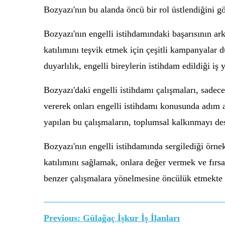
Bozyazı'nın bu alanda öncü bir rol üstlendiğini g
Bozyazı'nın engelli istihdamındaki başarısının ar
katılımını teşvik etmek için çeşitli kampanyalar 
duyarlılık, engelli bireylerin istihdam edildiği iş
Bozyazı'daki engelli istihdamı çalışmaları, sadec
vererek onları engelli istihdamı konusunda adım a
yapılan bu çalışmaların, toplumsal kalkınmayı dest
Bozyazı'nın engelli istihdamında sergilediği örn
katılımını sağlamak, onlara değer vermek ve fırsa
benzer çalışmalara yönelmesine öncülük etmekte 
Yazı
Previous:
Gülağaç İşkur İş İlanları