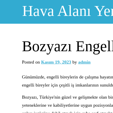
Skip
Hava Alanı Ye
to
content
Bozyazı Engelli
Posted on
Kasım 19, 2023
by
admin
Günümüzde, engelli bireylerin de çalışma hayatına
engelli bireyler için çeşitli iş imkanlarının sunul
Bozyazı, Türkiye'nin güzel ve gelişmekte olan bir i
yeteneklerine ve kabiliyetlerine uygun pozisyonla