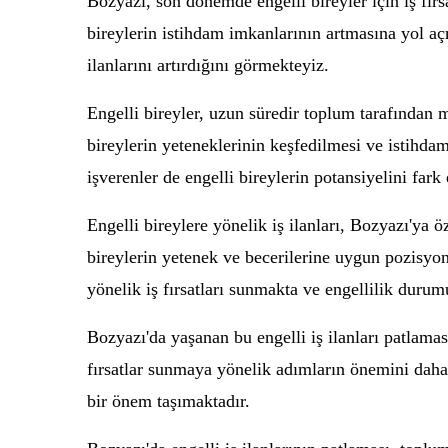
Bozyazı, son dönemde engelli bireyler için iş fır
bireylerin istihdam imkanlarının artmasına yol açm
ilanlarını artırdığını görmekteyiz.
Engelli bireyler, uzun süredir toplum tarafından ma
bireylerin yeteneklerinin keşfedilmesi ve istihda
işverenler de engelli bireylerin potansiyelini far
Engelli bireylere yönelik iş ilanları, Bozyazı'ya ö
bireylerin yetenek ve becerilerine uygun pozisyon
yönelik iş fırsatları sunmakta ve engellilik dur
Bozyazı'da yaşanan bu engelli iş ilanları patlamas
fırsatlar sunmaya yönelik adımların önemini daha 
bir önem taşımaktadır.