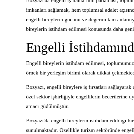
Bozyazı'da engelli iş ilanlarının patlaması, toplu
imkanları sağlamak, hem toplumsal adalet açısın
engelli bireylerin gücünü ve değerini tam anlamıy
bireylerin istihdam edilmesi konusunda daha geni
Engelli İstihdamı
Engelli bireylerin istihdam edilmesi, toplumumuz
örnek bir yerleşim birimi olarak dikkat çekmekted
Bozyazı, engelli bireylere iş fırsatları sağlayar
özel sektör işbirliğiyle engellilerin becerilerine 
amacı güdülmüştür.
Bozyazı'da engelli bireylerin istihdam edildiği b
sunulmaktadır. Özellikle turizm sektöründe engelli