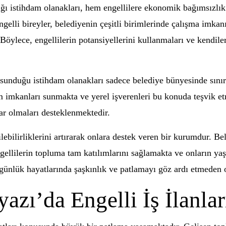
dığı istihdam olanakları, hem engellilere ekonomik bağımsızl
ngelli bireyler, belediyenin çeşitli birimlerinde çalışma imkanı
Böylece, engellilerin potansiyellerini kullanmaları ve kendiler
 sunduğu istihdam olanakları sadece belediye bünyesinde sınır
dam imkanları sunmakta ve yerel işverenleri bu konuda teşvik e
ar olmaları desteklenmektedir.
lebilirliklerini artırarak onlara destek veren bir kurumdur. Be
e engellilerin topluma tam katılımlarını sağlamakta ve onların 
günlük hayatlarında şaşkınlık ve patlamayı göz ardı etmeden 
zı’da Engelli İş İlanlar