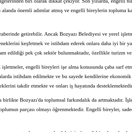
elerinden biri olarak dikkat çekiyor. Son yıllarda, engelli bi
u alanda önemli adımlar atmış ve engelli bireylerin topluma ka
raberinde getirebilir. Ancak Bozyazı Belediyesi ve yerel işlet
eneklerini keşfetmek ve istihdam ederek onlara daha iyi bir y
dam edildiği pek çok sektör bulunmaktadır, özellikle turizm ve 
bi işletmeler, engelli bireyleri işe alma konusunda çaba sarf etm
syonlarda istihdam edilmekte ve bu sayede kendilerine ekonomi
neklerini takdir etmekte ve onları iş hayatında desteklemektedir
la birlikte Bozyazı'da toplumsal farkındalık da artmaktadır. İşl
 toplumun parçası olmayı öğrenmektedir. Engelli bireyler, sad