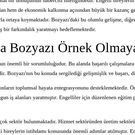
msal bir dönüşümün habercisi niteliğindedir. Engelli bireylerin
dan hem de ekonomik kalkınma açısından büyük bir kazanç get
la ortaya koymaktadır. Bozyazı'daki bu olumlu gelişme, diğer 
ş bir farkındalık yaratmayı hedeflemektedir.
nda Bozyazı Örnek Olma
un önemli bir sorumluluğudur. Bu alanda başarılı çalışmalara
ir. Bozyazı'nın bu konuda sergilediği gelişmişlik ve başarı, d
ak onların toplumsal hayata entegrasyonunu desteklemektedir. 
uygun iş alanları yaratmıştır. Engelliler için düzenlenen eğitim
irçok sektör bulunmaktadır. Hizmet sektöründen üretim sektörü
 bireylerin istihdamı konusunda önemli adımlar atılmıştır. Eng