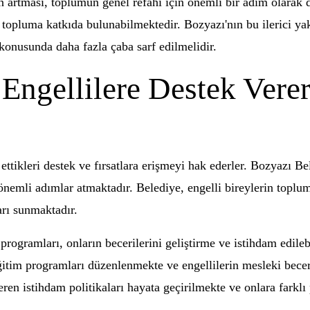
ın artması, toplumun genel refahı için önemli bir adım olarak d
e topluma katkıda bulunabilmektedir. Bozyazı'nın bu ilerici ya
a konusunda daha fazla çaba sarf edilmelidir.
Engellilere Destek Vere
ettikleri destek ve fırsatlara erişmeyi hak ederler. Bozyazı Be
emli adımlar atmaktadır. Belediye, engelli bireylerin topluma 
arı sunmaktadır.
programları, onların becerilerini geliştirme ve istihdam edileb
eğitim programları düzenlenmekte ve engellilerin mesleki bece
ren istihdam politikaları hayata geçirilmekte ve onlara farklı