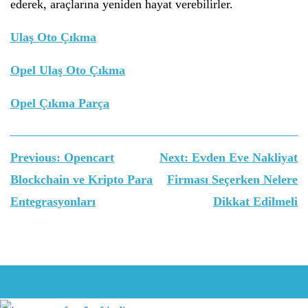
ederek, araçlarına yeniden hayat verebilirler.
Ulaş Oto Çıkma
Opel Ulaş Oto Çıkma
Opel Çıkma Parça
Yazı
Previous:
Opencart
Next:
Evden Eve Nakliyat
gezinmesi
Blockchain ve Kripto Para
Firması Seçerken Nelere
Entegrasyonları
Dikkat Edilmeli