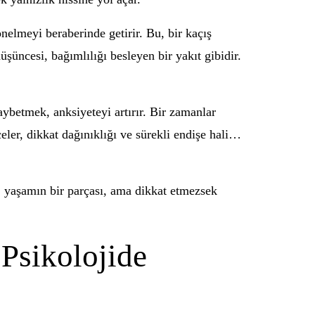
önelmeyi beraberinde getirir. Bu, bir kaçış
üncesi, bağımlılığı besleyen bir yakıt gibidir.
aybetmek, anksiyeteyi artırır. Bir zamanlar
celer, dikkat dağınıklığı ve sürekli endişe hali…
 yaşamın bir parçası, ama dikkat etmezsek
Psikolojide