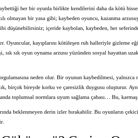
ybettiği her bir oyunla birlikte kendilerini daha da kötü hisse
azılı olmayan bir yasa gibi; kaybeden oyuncu, kazanma arzusu
bi düşünebilirsiniz; içeride kaybolan, kaybeden, her seferinde
ler. Oyuncular, kayıplarını kötüleşen ruh halleriyle gizleme e
şi, sık sık oyun oynama arzusu yüzünden sosyal hayattan uzakl
orgulamasına neden olur. Bir oyunun kaybedilmesi, yalnızca m
lık, birçok bireyde korku ve çaresizlik duygusu oluşturur. Ay
 yanda toplumsal normlara uyum sağlama çabası… Bu, karmaşı
larında beklenmeyen derin izler bırakabilir. Bu oyunların çekic
r.