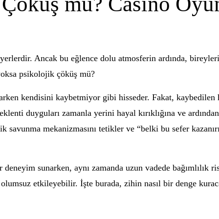
k Çöküş mü? Casino Oyun
 yerlerdir. Ancak bu eğlence dolu atmosferin ardında, bireyleri
 yoksa psikolojik çöküş mü?
ken kendisini kaybetmiyor gibi hisseder. Fakat, kaybedilen he
beklenti duyguları zamanla yerini hayal kırıklığına ve ardından 
ik savunma mekanizmasını tetikler ve “belki bu sefer kazanır
ir deneyim sunarken, aynı zamanda uzun vadede bağımlılık risk
ni olumsuz etkileyebilir. İşte burada, zihin nasıl bir denge k