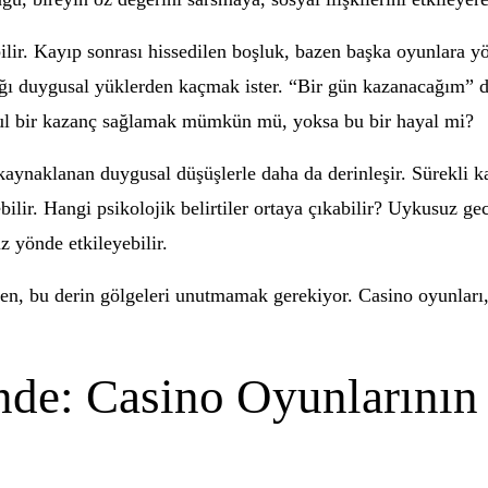
abilir. Kayıp sonrası hissedilen boşluk, bazen başka oyunlara y
ğı duygusal yüklerden kaçmak ister. “Bir gün kazanacağım” düş
ul bir kazanç sağlamak mümkün mü, yoksa bu bir hayal mi?
 kaynaklanan duygusal düşüşlerle daha da derinleşir. Sürekli k
bilir. Hangi psikolojik belirtiler ortaya çıkabilir? Uykusuz ge
 yönde etkileyebilir.
en, bu derin gölgeleri unutmamak gerekiyor. Casino oyunları,
nde: Casino Oyunlarının 