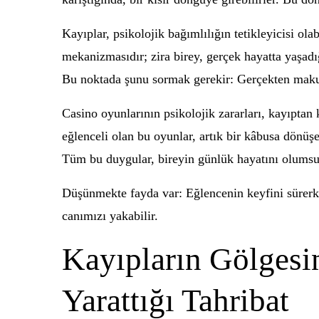
Kayıplar, psikolojik bağımlılığın tetikleyicisi ol
mekanizmasıdır; zira birey, gerçek hayatta yaşadı
Bu noktada şunu sormak gerekir: Gerçekten mak
Casino oyunlarının psikolojik zararları, kayıptan
eğlenceli olan bu oyunlar, artık bir kâbusa dönüşe
Tüm bu duygular, bireyin günlük hayatını olumsuz
Düşünmekte fayda var: Eğlencenin keyfini sürerk
canımızı yakabilir.
Kayıpların Gölgesi
Yarattığı Tahribat