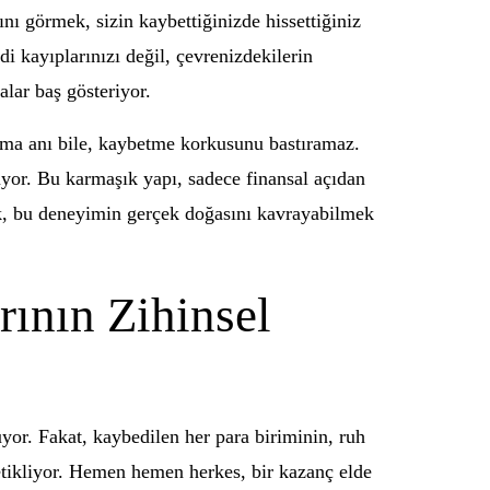
ını görmek, sizin kaybettiğinizde hissettiğiniz
di kayıplarınızı değil, çevrenizdekilerin
lar baş gösteriyor.
anma anı bile, kaybetme korkusunu bastıramaz.
uyor. Bu karmaşık yapı, sadece finansal açıdan
ak, bu deneyimin gerçek doğasını kavrayabilmek
ının Zihinsel
or. Fakat, kaybedilen her para biriminin, ruh
tetikliyor. Hemen hemen herkes, bir kazanç elde