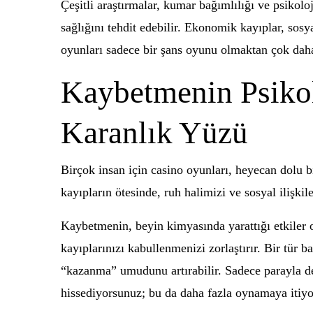
Çeşitli araştırmalar, kumar bağımlılığı ve psikol
sağlığını tehdit edebilir. Ekonomik kayıplar, sosya
oyunları sadece bir şans oyunu olmaktan çok daha 
Kaybetmenin Psikol
Karanlık Yüzü
Birçok insan için casino oyunları, heyecan dolu
kayıpların ötesinde, ruh halimizi ve sosyal ilişki
Kaybetmenin, beyin kimyasında yarattığı etkiler 
kayıplarınızı kabullenmenizi zorlaştırır. Bir tür 
“kazanma” umudunu artırabilir. Sadece parayla d
hissediyorsunuz; bu da daha fazla oynamaya itiyor