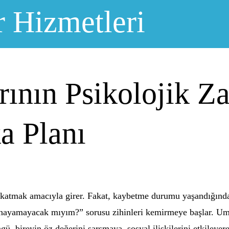
r Hizmetleri
ının Psikolojik Za
a Planı
katmak amacıyla girer. Fakat, kaybetme durumu yaşandığında, 
ynayamayacak mıyım?” sorusu zihinleri kemirmeye başlar. Umut
ngü, bireyin öz değerini sarsmaya, sosyal ilişkilerini etkileyere