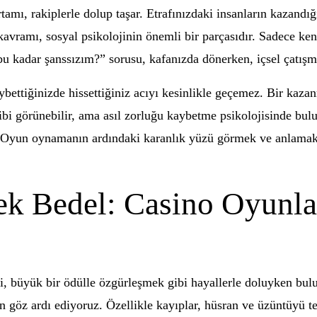
tamı, rakiplerle dolup taşar. Etrafınızdaki insanların kazandığ
 kavramı, sosyal psikolojinin önemli bir parçasıdır. Sadece ken
bu kadar şanssızım?” sorusu, kafanızda dönerken, içsel çatışma
ybettiğinizde hissettiğiniz acıyı kesinlikle geçemez. Bir kaz
ibi görünebilir, ama asıl zorluğu kaybetme psikolojisinde bul
ilir. Oyun oynamanın ardındaki karanlık yüzü görmek ve anlam
k Bedel: Casino Oyunlar
 büyük bir ödülle özgürleşmek gibi hayallerle doluyken buluy
n göz ardı ediyoruz. Özellikle kayıplar, hüsran ve üzüntüyü 