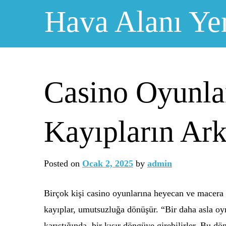
Skip
Hava Alanı Ye
to
content
Casino Oyunlar
Kayıpların Ark
Posted on
Ocak 2, 2025
by
admin
Birçok kişi casino oyunlarına heyecan ve macera 
kayıplar, umutsuzluğa dönüşür. “Bir daha asla o
karıştığında, bir kısır döngüye girebilirler. Bu dö