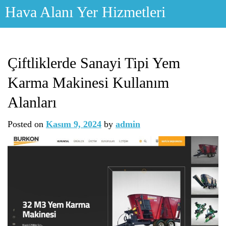
Skip
Hava Alanı Yer Hizmetleri
to
content
Çiftliklerde Sanayi Tipi Yem
Karma Makinesi Kullanım
Alanları
Posted on
Kasım 9, 2024
by
admin