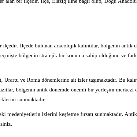
 alan bir ilçedir. İlçe, Elazığ iline bağlı olup, Doğu Anadol
 ilçedir. İlçede bulunan arkeolojik kalıntılar, bölgenin antik
geçmişte bölgenin stratejik bir konuma sahip olduğunu ve farklı
t, Urartu ve Roma dönemlerine ait izler taşımaktadır. Bu kalınt
yazıtlar, bölgenin antik dönemde önemli bir yerleşim merkezi
eklerini sunmaktadır.
ki medeniyetlerin izlerini keşfetme fırsatı sunmaktadır. Antik 
siniz.