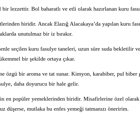
bir lezzettir. Bol baharatlı ve etli olarak hazırlanan kuru fas
erinden biridir. Ancak Elazığ Alacakaya’da yapılan kuru fasuly
aklarda unutulmaz bir iz bırakır.
nle seçilen kuru fasulye taneleri, uzun süre suda bekletilir v
mükemmel bir şekilde ortaya çıkar.
e özgü bir aroma ve tat sunar. Kimyon, karabiber, pul biber gi
sulye, daha doyurucu bir hale gelir.
n en popüler yemeklerinden biridir. Misafirlerine özel olarak
unuz düşerse, mutlaka bu enfes yemeği tatmanızı öneririm.