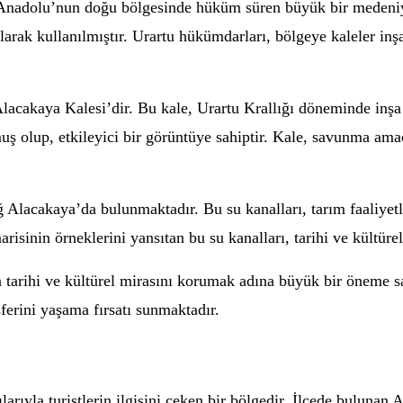
da Anadolu’nun doğu bölgesinde hüküm süren büyük bir medeni
arak kullanılmıştır. Urartu hükümdarları, bölgeye kaleler inşa 
 Alacakaya Kalesi’dir. Bu kale, Urartu Krallığı döneminde inşa
ş olup, etkileyici bir görüntüye sahiptir. Kale, savunma amaçl
ğ Alacakaya’da bulunmaktadır. Bu su kanalları, tarım faaliyetl
risinin örneklerini yansıtan bu su kanalları, tarihi ve kültüre
 tarihi ve kültürel mirasını korumak adına büyük bir öneme sah
ferini yaşama fırsatı sunmaktadır.
larıyla turistlerin ilgisini çeken bir bölgedir. İlçede bulunan 