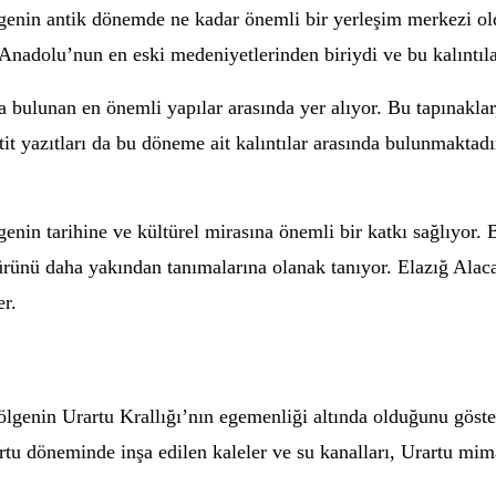
ölgenin antik dönemde ne kadar önemli bir yerleşim merkezi o
r, Anadolu’nun en eski medeniyetlerinden biriydi ve bu kalıntılar
 bulunan en önemli yapılar arasında yer alıyor. Bu tapınaklar, 
it yazıtları da bu döneme ait kalıntılar arasında bulunmaktadır.
genin tarihine ve kültürel mirasına önemli bir katkı sağlıyor. B
ürünü daha yakından tanımalarına olanak tanıyor. Elazığ Alacak
er.
ölgenin Urartu Krallığı’nın egemenliği altında olduğunu göste
artu döneminde inşa edilen kaleler ve su kanalları, Urartu mim