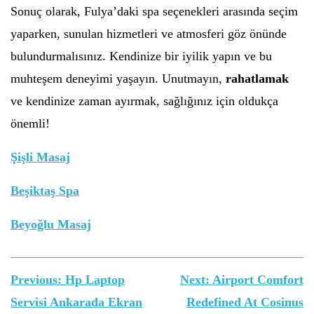
Sonuç olarak, Fulya’daki spa seçenekleri arasında seçim
yaparken, sunulan hizmetleri ve atmosferi göz önünde
bulundurmalısınız. Kendinize bir iyilik yapın ve bu
muhteşem deneyimi yaşayın. Unutmayın,
rahatlamak
ve kendinize zaman ayırmak, sağlığınız için oldukça
önemli!
Şişli Masaj
Beşiktaş Spa
Beyoğlu Masaj
Yazı
Previous:
Hp Laptop
Next:
Airport Comfort
gezinmesi
Servisi Ankarada Ekran
Redefined At Cosinus