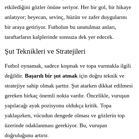
etkilediğini gözler önüne seriyor. Her bir gol, bir hikaye
anlatıyor; heyecan, sevinç, hüzün ve zafer duygularını
bir araya getiriyor. Futbolun bu unutulmaz anları,
taraftarların kalplerinde sonsuza dek yer edecek.
Şut Teknikleri ve Stratejileri
Futbol oynamak, sadece koşmak ve topa vurmakla ilgili
değildir.
Başarılı bir şut atmak
için doğru teknik ve
stratejiye sahip olmak şarttır. Şut atarken dikkat edilmesi
gereken birkaç önemli nokta vardır. Öncelikle, vuruşun
yapılacağı ayak pozisyonu oldukça kritik. Topa
yaklaşırken, vücudun dengede olması ve gözlerin top
üzerinde odaklanması gerekiyor. Bu, vuruşun
doğruluğunu artırır.