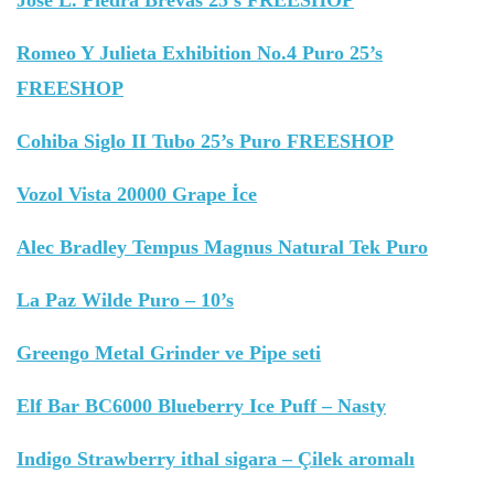
José L. Piedra Brevas 25’s FREESHOP
Romeo Y Julieta Exhibition No.4 Puro 25’s
FREESHOP
Cohiba Siglo II Tubo 25’s Puro FREESHOP
Vozol Vista 20000 Grape İce
Alec Bradley Tempus Magnus Natural Tek Puro
La Paz Wilde Puro – 10’s
Greengo Metal Grinder ve Pipe seti
Elf Bar BC6000 Blueberry Ice Puff – Nasty
Indigo Strawberry ithal sigara – Çilek aromalı