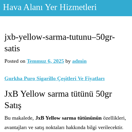
Skip
Hava Alanı Yer Hizmetleri
to
content
jxb-yellow-sarma-tutunu–50gr-
satis
Posted on
Temmuz 6, 2025
by
admin
Gurkha Puro Sigarillo Çeşitleri Ve Fiyatları
JxB Yellow sarma tütünü 50gr
Satış
Bu makalede,
JxB Yellow sarma tütününün
özellikleri,
avantajları ve satış noktaları hakkında bilgi verilecektir.