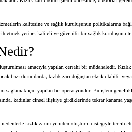
aktadır. Kızlık zarı dikimi işlemi öncesinde, doktorlar gerekli
izmetlerin kalitesine ve sağlık kuruluşunun politikalarına bağlı
ih etmek yerine, kaliteli ve güvenilir bir sağlık kuruluşunu t
 Nedir?
oluşturulması amacıyla yapılan cerrahi bir müdahaledir. Kızlık 
cak bazı durumlarda, kızlık zarı doğuştan eksik olabilir veya 
nı sağlamak için yapılan bir operasyondur. Bu işlem genellikle 
ında, kadınlar cinsel ilişkiye girdiklerinde tekrar kanama yaşay
l nedenlerle kızlık zarını yeniden oluşturma isteğiyle tercih et