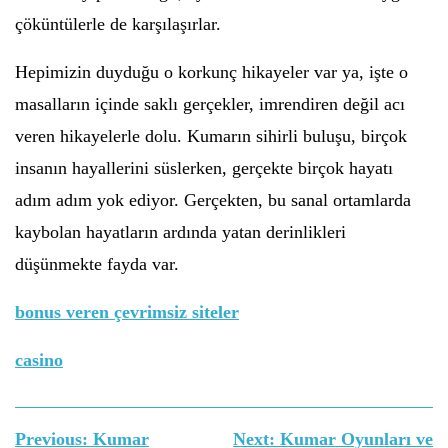
çöküntülerle de karşılaşırlar.
Hepimizin duyduğu o korkunç hikayeler var ya, işte o
masalların içinde saklı gerçekler, imrendiren değil acı
veren hikayelerle dolu. Kumarın sihirli buluşu, birçok
insanın hayallerini süslerken, gerçekte birçok hayatı
adım adım yok ediyor. Gerçekten, bu sanal ortamlarda
kaybolan hayatların ardında yatan derinlikleri
düşünmekte fayda var.
bonus veren çevrimsiz siteler
casino
Yazı
Previous:
Kumar
Next:
Kumar Oyunları ve