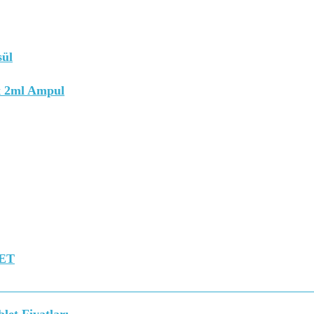
sül
x 2ml Ampul
LET