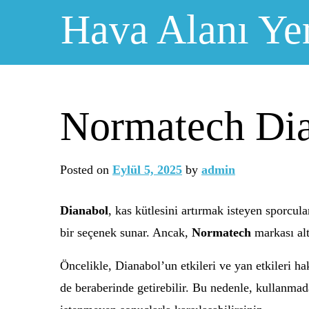
Skip
Hava Alanı Ye
to
content
Normatech Dia
Posted on
Eylül 5, 2025
by
admin
Dianabol
, kas kütlesini artırmak isteyen sporcul
bir seçenek sunar. Ancak,
Normatech
markası alt
Öncelikle, Dianabol’un etkileri ve yan etkileri h
de beraberinde getirebilir. Bu nedenle, kullanmad