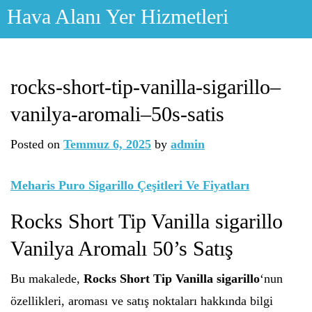
Skip
Hava Alanı Yer Hizmetleri
to
content
rocks-short-tip-vanilla-sigarillo–
vanilya-aromali–50s-satis
Posted on
Temmuz 6, 2025
by
admin
Meharis Puro Sigarillo Çeşitleri Ve Fiyatları
Rocks Short Tip Vanilla sigarillo
Vanilya Aromalı 50’s Satış
Bu makalede,
Rocks Short Tip Vanilla sigarillo
‘nun
özellikleri, aroması ve satış noktaları hakkında bilgi