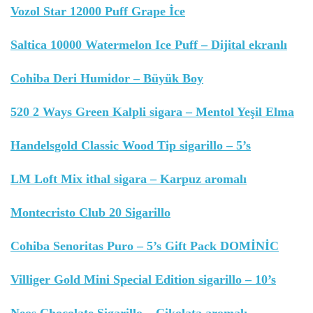
Vozol Star 12000 Puff Grape İce
Saltica 10000 Watermelon Ice Puff – Dijital ekranlı
Cohiba Deri Humidor – Büyük Boy
520 2 Ways Green Kalpli sigara – Mentol Yeşil Elma
Handelsgold Classic Wood Tip sigarillo – 5’s
LM Loft Mix ithal sigara – Karpuz aromalı
Montecristo Club 20 Sigarillo
Cohiba Senoritas Puro – 5’s Gift Pack DOMİNİC
Villiger Gold Mini Special Edition sigarillo – 10’s