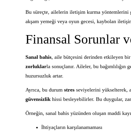
Bu süreçte, ailelerin iletişim kurma yöntemlerin
akşam yemeği veya oyun gecesi, kaybolan iletişimi 
Finansal Sorunlar v
Sanal bahis
, aile bütçesini derinden etkileyen b
zorluklar
la sonuçlanır. Aileler, bu bağımlılığın 
huzursuzluk artar.
Ayrıca, bu durum
stres
seviyelerini yükselterek, a
güvensizlik
hissi besleyebilirler. Bu duygular, zam
Örneğin, sanal bahis yüzünden oluşan maddi kayıpl
İhtiyaçların karşılanamaması