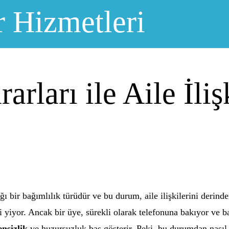
r Hizmetleri
arları ile Aile İliş
ı bir bağımlılık türüdür ve bu durum, aile ilişkilerini derinde
 yiyor. Ancak bir üye, sürekli olarak telefonuna bakıyor ve 
nsizlik
ve huzursuzluk baş gösterir. Peki, bu durumdan nasıl 