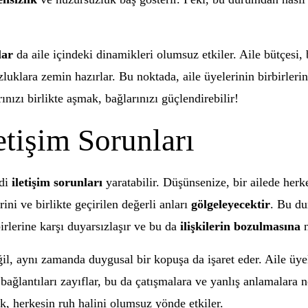
lar
da aile içindeki dinamikleri olumsuz etkiler. Aile bütçesi, b
zluklara zemin hazırlar. Bu noktada, aile üyelerinin birbirleri
ızı birlikte aşmak, bağlarınızı güçlendirebilir!
letişim Sorunları
ddi
iletişim sorunları
yaratabilir. Düşünsenize, bir ailede herk
ini ve birlikte geçirilen değerli anları
gölgeleyecektir
. Bu du
irlerine karşı duyarsızlaşır ve bu da
ilişkilerin bozulmasına
n
eğil, aynı zamanda duygusal bir kopuşa da işaret eder. Aile üye
 bağlantıları zayıflar, bu da çatışmalara ve yanlış anlamalara 
ek, herkesin ruh halini olumsuz yönde etkiler.