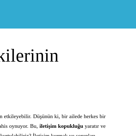
kilerinin
n etkileyebilir. Düşünün ki, bir ailede herkes bir
bahis oynuyor. Bu,
iletişim kopukluğu
yaratır ve
kurtulabiliriz? İletişim kurmak ve sorunları