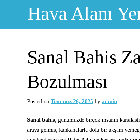
Skip
Hava Alanı Ye
to
content
Sanal Bahis Zar
Bozulması
Posted on
Temmuz 26, 2025
by
admin
Sanal bahis
, günümüzde birçok insanın karşılaştığ
araya gelmiş, kahkahalarla dolu bir akşam yemeği
aile bağlarını zayıflatır. Aile üyeleri arasında
güve