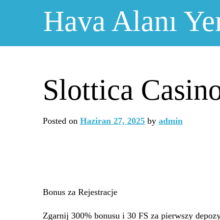
Skip
Hava Alanı Ye
to
content
Slottica Casin
Posted on
Haziran 27, 2025
by
admin
Bonus za Rejestracje
Zgarnij 300% bonusu i 30 FS za pierwszy depozy