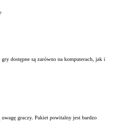
e
ie gry dostępne są zarówno na komputerach, jak i
uwagę graczy. Pakiet powitalny jest bardzo