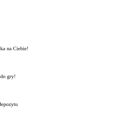
ka na Ciebie!
do gry!
depozytu