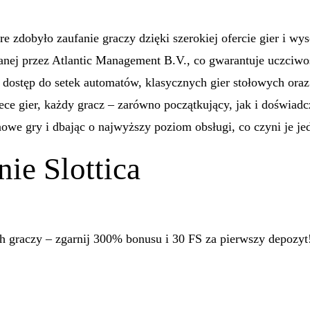
re zdobyło zaufanie graczy dzięki szerokiej ofercie gier i 
ydanej przez Atlantic Management B.V., co gwarantuje uczciwo
dostęp do setek automatów, klasycznych gier stołowych ora
tece gier, każdy gracz – zarówno początkujący, jak i doświadc
nowe gry i dbając o najwyższy poziom obsługi, co czyni je je
ie Slottica
ch graczy – zgarnij 300% bonusu i 30 FS za pierwszy depozyt