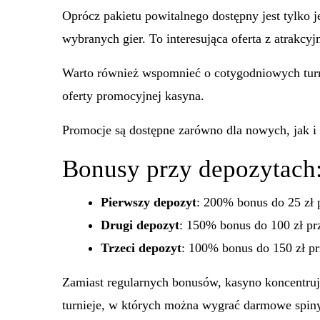
Oprócz pakietu powitalnego dostępny jest tylk
wybranych gier. To interesująca oferta z atrakc
Warto również wspomnieć o cotygodniowych turni
oferty promocyjnej kasyna.
Promocje są dostępne zarówno dla nowych, jak i 
Bonusy przy depozytach
Pierwszy depozyt
: 200% bonus do 25 zł
Drugi depozyt
: 150% bonus do 100 zł p
Trzeci depozyt
: 100% bonus do 150 zł p
Zamiast regularnych bonusów, kasyno koncentruje
turnieje, w których można wygrać darmowe spiny 