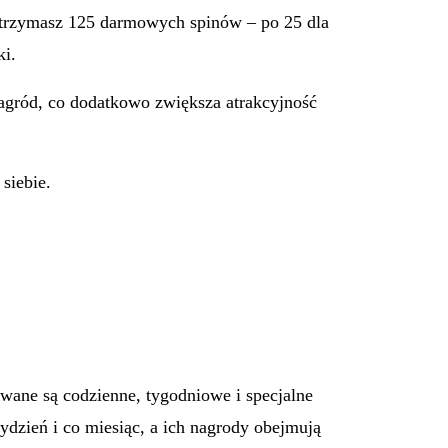
otrzymasz 125 darmowych spinów – po 25 dla
ki.
nagród, co dodatkowo zwiększa atrakcyjność
siebie.
owane są codzienne, tygodniowe i specjalne
ydzień i co miesiąc, a ich nagrody obejmują