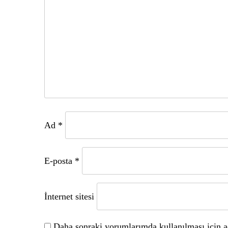
Ad
*
E-posta
*
İnternet sitesi
Daha sonraki yorumlarımda kullanılması için ad