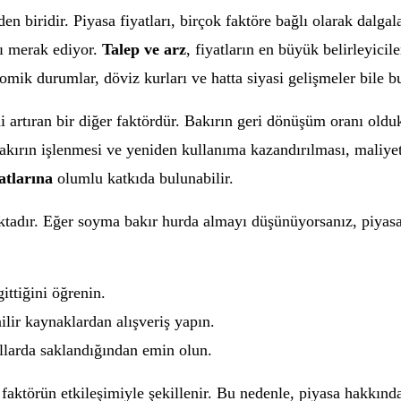
 biridir. Piyasa fiyatları, birçok faktöre bağlı olarak dalgala
nı merak ediyor.
Talep ve arz
, fiyatların en büyük belirleyici
mik durumlar, döviz kurları ve hatta siyasi gelişmeler bile bu 
 artıran bir diğer faktördür. Bakırın geri dönüşüm oranı oldu
akırın işlenmesi ve yeniden kullanıma kazandırılması, maliyetl
atlarına
olumlu katkıda bulunabilir.
ktadır. Eğer soyma bakır hurda almayı düşünüyorsanız, piyasa 
ittiğini öğrenin.
ilir kaynaklardan alışveriş yapın.
larda saklandığından emin olun.
faktörün etkileşimiyle şekillenir. Bu nedenle, piyasa hakkında