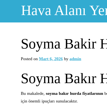
Skip
Hava Alanı Ye
to
content
Soyma Bakir H
Posted on
Mart 6, 2026
by
admin
Soyma Bakır H
Bu makalede,
soyma bakır hurda fiyatlarının
be
için önemli ipuçları sunulacaktır.