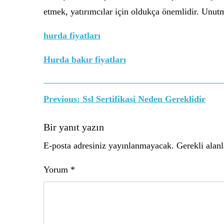
etmek, yatırımcılar için oldukça önemlidir. Unutm
hurda fiyatları
Hurda bakır fiyatları
Yazı
Previous:
Ssl Sertifikasi Neden Gereklidir
gezinmesi
Bir yanıt yazın
E-posta adresiniz yayınlanmayacak.
Gerekli alan
Yorum
*