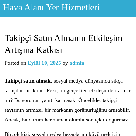
Skip
Hava Alanı Yer Hizmetleri
to
content
Takipçi Satın Almanın Etkileşim
Artışına Katkısı
Posted on
Eylül 10, 2025
by
admin
Takipçi satın almak
, sosyal medya dünyasında sıkça
tartışılan bir konu. Peki, bu gerçekten etkileşimleri artırır
mı? Bu sorunun yanıtı karmaşık. Öncelikle, takipçi
sayısının artması, bir markanın görünürlüğünü artırabilir.
Ancak, bu durum her zaman olumlu sonuçlar doğurmaz.
Birçok kişi, sosyal medya hesaplarını büyütmek için