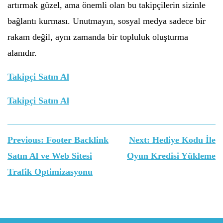
artırmak güzel, ama önemli olan bu takipçilerin sizinle
bağlantı kurması. Unutmayın, sosyal medya sadece bir
rakam değil, aynı zamanda bir topluluk oluşturma
alanıdır.
Takipçi Satın Al
Takipçi Satın Al
Yazı
Previous:
Footer Backlink
Next:
Hediye Kodu İle
gezinmesi
Satın Al ve Web Sitesi
Oyun Kredisi Yükleme
Trafik Optimizasyonu