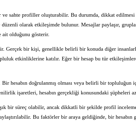
 ve sahte profiller oluşturabilir. Bu durumda, dikkat edilmesi
 düzenli olarak etkileşimde bulunur. Mesajlar paylaşır, gruplar
e ait olduğunu gösterir.
r. Gerçek bir kişi, genellikle belirli bir konuda diğer insanlarl
pluluk etkinliklerine katılır. Eğer bir hesap bu tür etkileşim
. Bir hesabın doğrulanmış olması veya belirli bir topluluğun i
ilirlik işaretleri, hesabın gerçekliği konusundaki şüpheleri a
ir süreç olabilir, ancak dikkatli bir şekilde profil incelemes
laylaştırılabilir. Bu faktörler bir araya geldiğinde, bir hesab