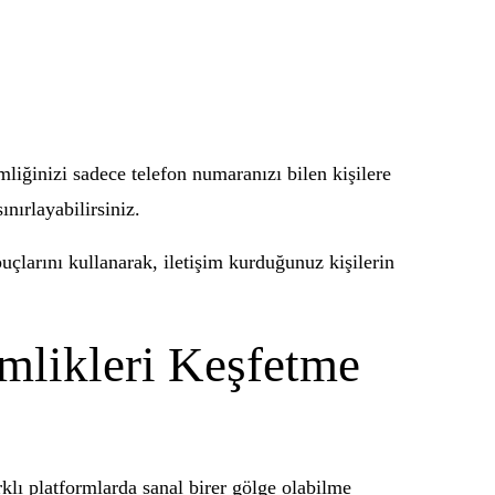
mliğinizi sadece telefon numaranızı bilen kişilere
nırlayabilirsiniz.
çlarını kullanarak, iletişim kurduğunuz kişilerin
mlikleri Keşfetme
rklı platformlarda sanal birer gölge olabilme