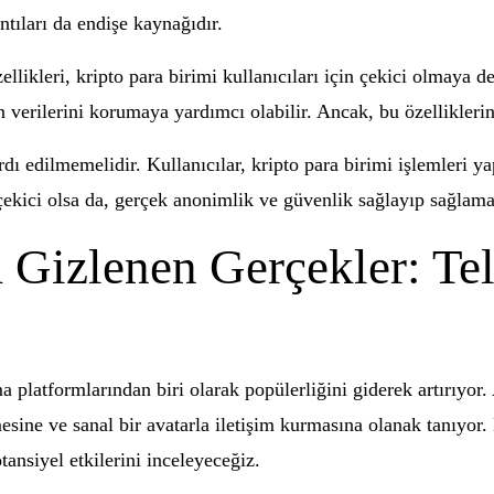
ntıları da endişe kaynağıdır.
llikleri, kripto para birimi kullanıcıları için çekici olmaya d
rın verilerini korumaya yardımcı olabilir. Ancak, bu özellikler
ı edilmemelidir. Kullanıcılar, kripto para birimi işlemleri ya
 çekici olsa da, gerçek anonimlik ve güvenlik sağlayıp sağla
a Gizlenen Gerçekler: T
a platformlarından biri olarak popülerliğini giderek artırıyo
mesine ve sanal bir avatarla iletişim kurmasına olanak tanıyor.
ansiyel etkilerini inceleyeceğiz.