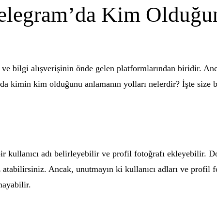
 Telegram’da Kim Olduğu
e bilgi alışverişinin önde gelen platformlarından biridir. Anc
’da kimin kim olduğunu anlamanın yolları nelerdir? İşte size
 kullanıcı adı belirleyebilir ve profil fotoğrafı ekleyebilir. 
atabilirsiniz. Ancak, unutmayın ki kullanıcı adları ve profil f
ayabilir.