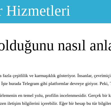
r Hizmetleri
lduğunu nasıl anl
fazla çeşitlilik ve karmaşıklık gösteriyor. İnsanlar, çevrim
ar. İşte burada Telegram gibi platformlar devreye giriyor. Pek
rlemenin en temel yolu, profilin incelenmesidir. Gerçek bir kişi
zen iletişim bilgilerini içerebilir. Eğer bir hesap bu tür bilgi