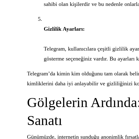
sahibi olan kişilerdir ve bu nedenle onlarl
Gizlilik Ayarları:
Telegram, kullanıcılara çeşitli gizlilik a
gösterme seçeneğiniz vardır. Bu ayarları ku
Telegram’da kimin kim olduğunu tam olarak belirl
kimliklerini daha iyi anlayabilir ve gizliliğinizi k
Gölgelerin Ardında
Sanatı
Günümüzde, internetin sunduğu anonimlik fırsatlar