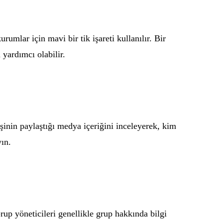
rumlar için mavi bir tik işareti kullanılır. Bir
yardımcı olabilir.
işinin paylaştığı medya içeriğini inceleyerek, kim
yın.
rup yöneticileri genellikle grup hakkında bilgi