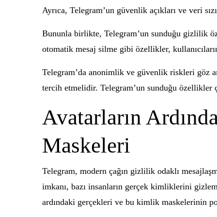
Ayrıca, Telegram’un güvenlik açıkları ve veri sızı
Bununla birlikte, Telegram’un sunduğu gizlilik öze
otomatik mesaj silme gibi özellikler, kullanıcıla
Telegram’da anonimlik ve güvenlik riskleri göz ard
tercih etmelidir. Telegram’un sunduğu özellikler
Avatarların Ardınd
Maskeleri
Telegram, modern çağın gizlilik odaklı mesajlaşm
imkanı, bazı insanların gerçek kimliklerini gizle
ardındaki gerçekleri ve bu kimlik maskelerinin pot