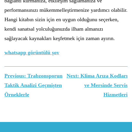
bağlantı kurmanıza, etkileşim sağlamanıza ve
performansınızı mükemmelleştirmenize yardımcı olabilir.
Hangi kitabın sizin için en uygun olduğunu seçerken,
kendi sanatsal yolculuğunuzda ilham almanızı
sağlayacak kaynakları keşfetmek için zaman ayırın.
whatsapp görüntülü şov
Yazı
Previous:
Trabzonsporun
Next:
Klima Arıza Kodları
gezinmesi
Taktik Analizi Geçmişten
ve Mersinde Servis
Örneklerle
Hizmetleri