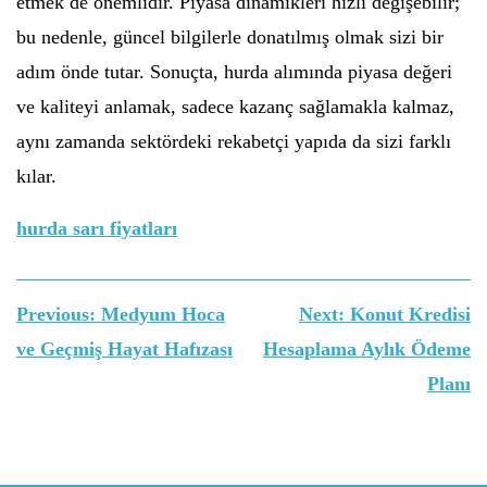
etmek de önemlidir. Piyasa dinamikleri hızlı değişebilir;
bu nedenle, güncel bilgilerle donatılmış olmak sizi bir
adım önde tutar. Sonuçta, hurda alımında piyasa değeri
ve kaliteyi anlamak, sadece kazanç sağlamakla kalmaz,
aynı zamanda sektördeki rekabetçi yapıda da sizi farklı
kılar.
hurda sarı fiyatları
Yazı
Previous:
Medyum Hoca
Next:
Konut Kredisi
gezinmesi
ve Geçmiş Hayat Hafızası
Hesaplama Aylık Ödeme
Planı