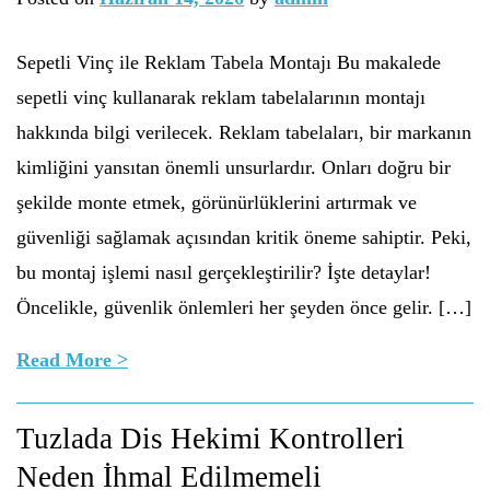
Sepetli Vinç ile Reklam Tabela Montajı Bu makalede
sepetli vinç kullanarak reklam tabelalarının montajı
hakkında bilgi verilecek. Reklam tabelaları, bir markanın
kimliğini yansıtan önemli unsurlardır. Onları doğru bir
şekilde monte etmek, görünürlüklerini artırmak ve
güvenliği sağlamak açısından kritik öneme sahiptir. Peki,
bu montaj işlemi nasıl gerçekleştirilir? İşte detaylar!
Öncelikle, güvenlik önlemleri her şeyden önce gelir. […]
Read More >
Tuzlada Dis Hekimi Kontrolleri
Neden İhmal Edilmemeli