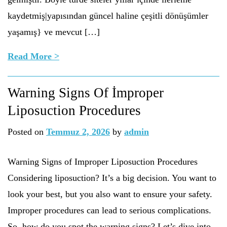
kaydetmiş|yapısından güncel haline çeşitli dönüşümler
yaşamış} ve mevcut […]
Read More >
Warning Signs Of İmproper
Liposuction Procedures
Posted on
Temmuz 2, 2026
by
admin
Warning Signs of Improper Liposuction Procedures
Considering liposuction? It’s a big decision. You want to
look your best, but you also want to ensure your safety.
Improper procedures can lead to serious complications.
So, how do you spot the warning signs? Let’s dive into