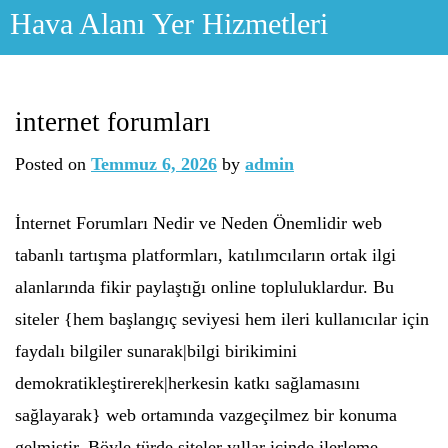
Skip
Hava Alanı Yer Hizmetleri
to
content
internet forumları
Posted on
Temmuz 6, 2026
by
admin
İnternet Forumları Nedir ve Neden Önemlidir web
tabanlı tartışma platformları, katılımcıların ortak ilgi
alanlarında fikir paylaştığı online topluluklardur. Bu
siteler {hem başlangıç seviyesi hem ileri kullanıcılar için
faydalı bilgiler sunarak|bilgi birikimini
demokratikleştirerek|herkesin katkı sağlamasını
sağlayarak} web ortamında vazgeçilmez bir konuma
gelmiştir. Böyle türde siteler yıllar içinde ilerleme