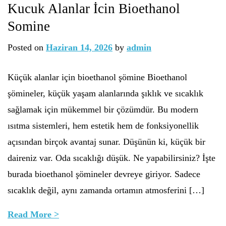
Kucuk Alanlar İcin Bioethanol
Somine
Posted on
Haziran 14, 2026
by
admin
Küçük alanlar için bioethanol şömine Bioethanol
şömineler, küçük yaşam alanlarında şıklık ve sıcaklık
sağlamak için mükemmel bir çözümdür. Bu modern
ısıtma sistemleri, hem estetik hem de fonksiyonellik
açısından birçok avantaj sunar. Düşünün ki, küçük bir
daireniz var. Oda sıcaklığı düşük. Ne yapabilirsiniz? İşte
burada bioethanol şömineler devreye giriyor. Sadece
sıcaklık değil, aynı zamanda ortamın atmosferini […]
Read More >